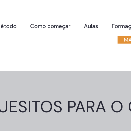
étodo
Como começar
Aulas
Forma
MA
QUESITOS PARA O