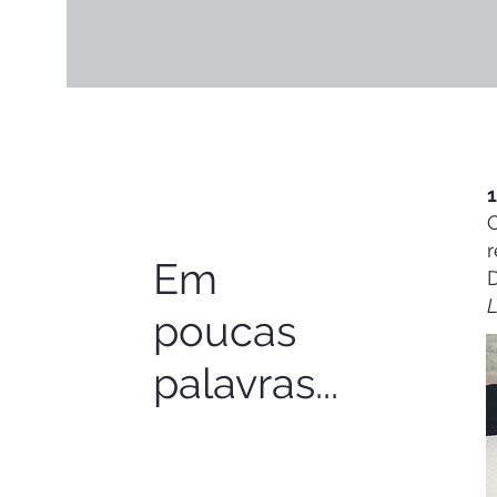
1
r
Em
D
L
poucas
palavras...