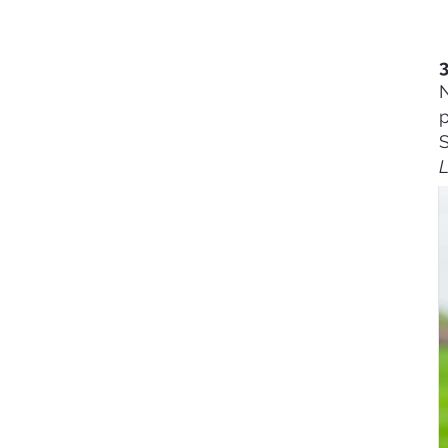
3
N
p
S
L