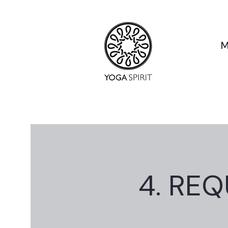
M
4. RE