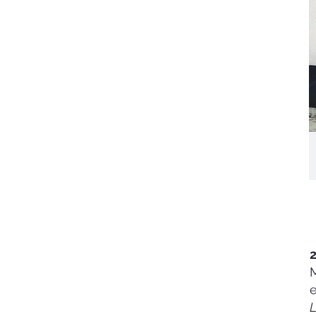
2
e
L